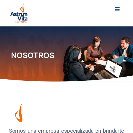
Saltar
al
Toggle
Navigat
contenido
INICIO
NOSOTROS
SERVICIOS
CLIENTES
NOSOTROS
NOTICIAS
Somos una empresa especializada en brindarte