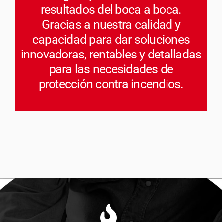
resultados del boca a boca.
Gracias a nuestra calidad y
capacidad para dar soluciones
innovadoras, rentables y detalladas
para las necesidades de
protección contra incendios.